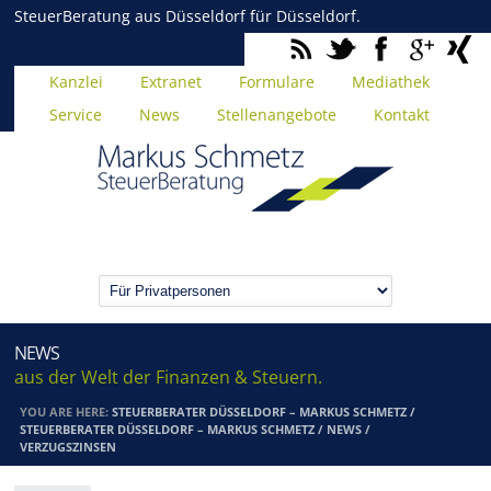
SteuerBeratung aus Düsseldorf für Düsseldorf.
Kanzlei
Extranet
Formulare
Mediathek
Service
News
Stellenangebote
Kontakt
NEWS
aus der Welt der Finanzen & Steuern.
YOU ARE HERE:
STEUERBERATER DÜSSELDORF – MARKUS SCHMETZ
/
STEUERBERATER DÜSSELDORF – MARKUS SCHMETZ
/
NEWS
/
VERZUGSZINSEN