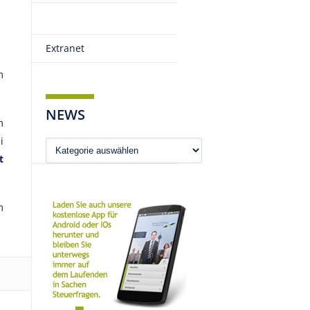
Extranet
m
NEWS
m
i
News
t
m