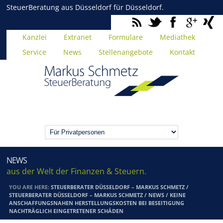
SteuerBeratung aus Düsseldorf für Düsseldorf.
Kanzlei
Extranet
Formulare
Mediathek
Service
News
Stellenangebote
Kontakt
NEWS
aus der Welt der Finanzen & Steuern.
YOU ARE HERE:
STEUERBERATER DÜSSELDORF – MARKUS SCHMETZ
/
STEUERBERATER DÜSSELDORF – MARKUS SCHMETZ
/
NEWS
/
KEINE
ANSCHAFFUNGSNAHEN HERSTELLUNGSKOSTEN BEI BESEITIGUNG
NACHTRÄGLICH EINGETRETENER SCHÄDEN