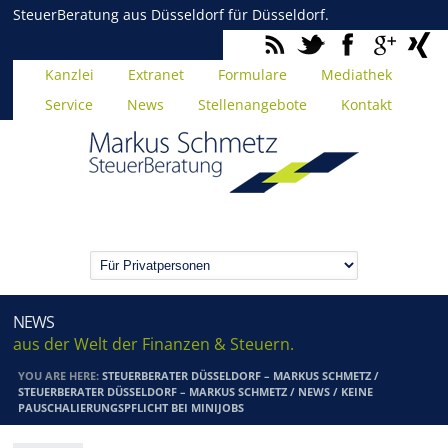
SteuerBeratung aus Düsseldorf für Düsseldorf.
Kanzlei
Extranet
Formulare
Mediathek
Service
News
Stellenangebote
Kontakt
NEWS
aus der Welt der Finanzen & Steuern.
YOU ARE HERE:
STEUERBERATER DÜSSELDORF – MARKUS SCHMETZ
/
STEUERBERATER DÜSSELDORF – MARKUS SCHMETZ
/
NEWS
/
KEINE
PAUSCHALIERUNGSPFLICHT BEI MINIJOBS