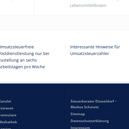
Lebensmittelboxen
Umsatzsteuerfreie
Interessante Hinweise für
Postdienstleistung nur bei
Umsatzsteuerzahler
Zustellung an sechs
Arbeitstagen pro Woche
Kanzlei
Steuerberater Düsseldorf –
Markus Schmetz
Extranet
Sitemap
Formulare
Datenschutzerklärung
Mediathek
Impressum
Service