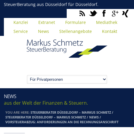
SteuerBeratung aus Düsseldorf für Düsseldorf.
Kanzlei
Extranet
Formulare
Mediathek
Service
News
Stellenangebote
Kontakt
NEWS
aus der Welt der Finanzen & Steuern.
YOU ARE HERE:
STEUERBERATER DÜSSELDORF – MARKUS SCHMETZ
/
STEUERBERATER DÜSSELDORF – MARKUS SCHMETZ
/
NEWS
/
VORSTEUERABZUG: ANFORDERUNGEN AN DIE RECHNUNGSANSCHRIFT